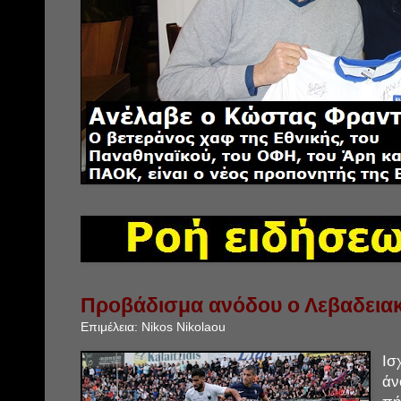
Προβάδισμα ανόδου ο Λεβαδεια
Επιμέλεια:
Nikos Nikolaou
Ισ
άν