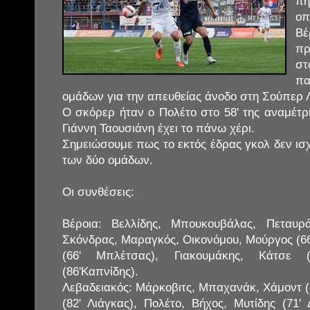
π
οπ
Β
πρ
σ
πα
ομάδων για την απευθείας άνοδο στη Σούπερ Λ
Ο σκόρερ ήταν ο Πολέτο στο 58' της αναμέτρ
Γιάννη Ταουσιάνη έχει το πάνω χέρι.
Σημειώσουμε πως το εκτός έδρας γκολ δεν ισ
των δύο ομάδων.
Οι συνθέσεις:
Βέροια: Βελλίδης, Μπουκουβάλας, Πεταυρ
Σκόνδρας, Μαραγκός, Οικονόμου, Μούργος (66
(66' Μπλέτσας), Γιακουμάκης, Κάτσε 
(86'Καπνίδης).
Λεβαδειακός: Μάρκοβιτς, Μπαχανάκ, Χάμοντ (53
(82' Λιάγκας), Πολέτο, Βήχος, Μυτίδης (71'