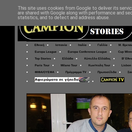
This site uses cookies from Google to deliver its servi
are shared with Google along with performance and secu
statistics, and to detect and address abuse.
Εθνική
Ισπανία
Ιταλία
Γαλλία
Μ. Βρετα
Europa League
Europa Conference League
Cup Winn
Top Stories
Ελλάδα
Κύπελλο Ελλάδος
Β' Εθνι
Paris Tour
Milano Tour
Κων/πολη Tour
Lisbon
ΦΙΦΑ/ΟΥΕΦΑ
Πρόγραμμα TV
Πρωτοσέλιδα
Σα