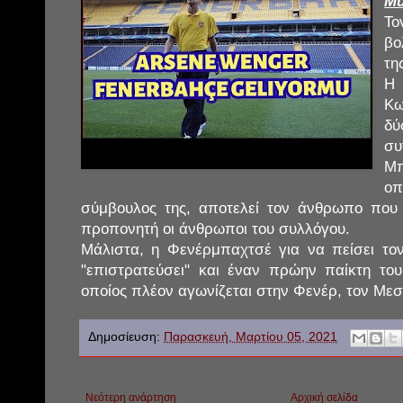
Mu
Το
βο
τη
Η
Κω
δύ
συ
Μπ
ο
σύμβουλος της, αποτελεί τον άνθρωπο που 
προπονητή οι άνθρωποι του συλλόγου.
Μάλιστα, η Φενέρμπαχτσέ για να πείσει το
"επιστρατεύσει" και έναν πρώην παίκτη του
οποίος πλέον αγωνίζεται στην Φενέρ, τον Μεσ
Δημοσίευση:
Παρασκευή, Μαρτίου 05, 2021
Νεότερη ανάρτηση
Αρχική σελίδα