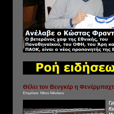
Θέλει τον Βενγκέρ η Φενέρμπαχ
Επιμέλεια:
Nikos Nikolaou
Γ
Κ