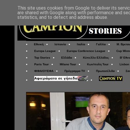
This site uses cookies from Google to deliver its servi
are shared with Google along with performance and secu
statistics, and to detect and address abuse.
Εθνική
Ισπανία
Ιταλία
Γαλλία
Μ. Βρετα
Europa League
Europa Conference League
Cup Winn
Top Stories
Ελλάδα
Κύπελλο Ελλάδος
Β' Εθνι
Paris Tour
Milano Tour
Κων/πολη Tour
Lisbon
ΦΙΦΑ/ΟΥΕΦΑ
Πρόγραμμα TV
Πρωτοσέλιδα
Σα