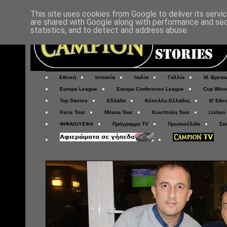
This site uses cookies from Google to deliver its servi
are shared with Google along with performance and secu
statistics, and to detect and address abuse.
Εθνική
Ισπανία
Ιταλία
Γαλλία
Μ. Βρετα
Europa League
Europa Conference League
Cup Winn
Top Stories
Ελλάδα
Κύπελλο Ελλάδος
Β' Εθνι
Paris Tour
Milano Tour
Κων/πολη Tour
Lisbon
ΦΙΦΑ/ΟΥΕΦΑ
Πρόγραμμα TV
Πρωτοσέλιδα
Σα