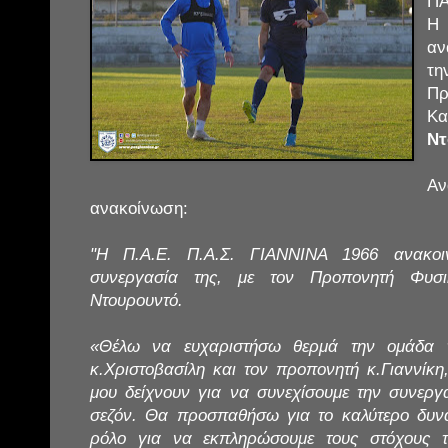
ΠΑ
Η
αν
τη
Π
Κ
Ντ
Α
ανακοίνωση:
"H Π.Α.Ε. Π.Α.Σ. ΓΙΑΝΝΙΝΑ 1966 ανακοι
συνεργασία της, με τον Προπονητή Φυσι
Ντουρουντό.
«Θέλω να ευχαριστήσω θερμά την ομάδα τ
κ.Χριστοβασίλη και τον προπονητή κ.Γιαννίκη
μου δείχνουν για να συνεχίσουμε την συνεργ
σεζόν. Θα προσπαθήσω για το καλύτερο δυν
ρόλο για να εκπληρώσουμε τους στόχους 