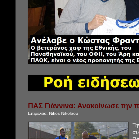
ΠΑΣ Γιάννινα: Ανακοίνωσε την
Επιμέλεια:
Nikos Nikolaou
Τ
συ