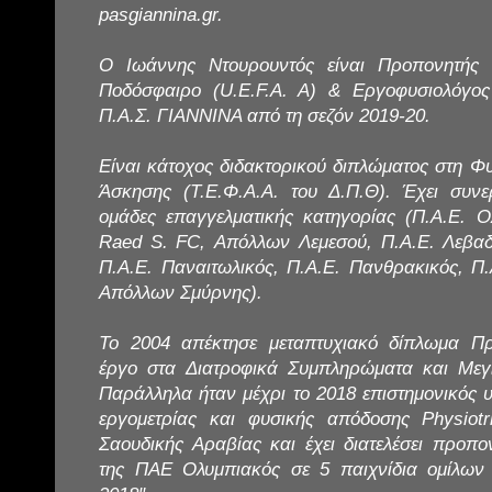
pasgiannina.gr.
Ο Ιωάννης Ντουρουντός είναι Προπονητής
Ποδόσφαιρο (U.E.F.A. A) & Εργοφυσιολόγος
Π.Α.Σ. ΓΙΑΝΝΙΝΑ από τη σεζόν 2019-20.
Είναι κάτοχος διδακτορικού διπλώματος στη Φυ
Άσκησης (Τ.Ε.Φ.Α.Α. του Δ.Π.Θ). Έχει συνε
ομάδες επαγγελματικής κατηγορίας (Π.Α.Ε. Ο
Raed S. FC, Απόλλων Λεμεσού, Π.Α.Ε. Λεβαδε
Π.Α.Ε. Παναιτωλικός, Π.Α.Ε. Πανθρακικός, Π
Απόλλων Σμύρνης).
Το 2004 απέκτησε μεταπτυχιακό δίπλωμα Πρ
έργο στα Διατροφικά Συμπληρώματα και Μεγ
Παράλληλα ήταν μέχρι το 2018 επιστημονικός 
εργομετρίας και φυσικής απόδοσης Physiotri
Σαουδικής Αραβίας και έχει διατελέσει προπ
της ΠΑΕ Ολυμπιακός σε 5 παιχνίδια ομίλων