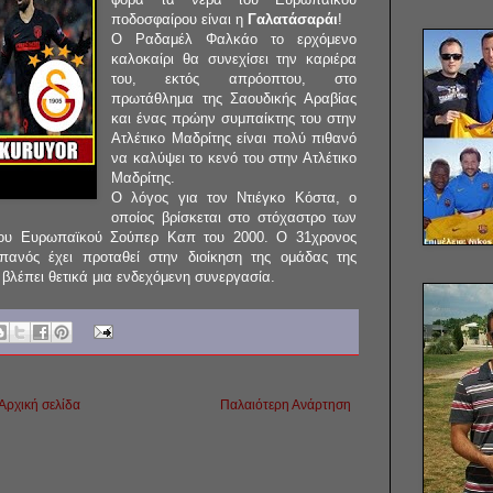
ποδοσφαίρου είναι η
Γαλατάσαράι
!
Ο Ραδαμέλ Φαλκάο το ερχόμενο
καλοκαίρι θα συνεχίσει την καριέρα
του, εκτός απρόοπτου, στο
πρωτάθλημα της Σαουδικής Αραβίας
και ένας πρώην συμπαίκτης του στην
Ατλέτικο Μαδρίτης είναι πολύ πιθανό
να καλύψει το κενό του στην Ατλέτικο
Μαδρίτης.
Ο λόγος για τον Ντιέγκο Κόστα, ο
οποίος βρίσκεται στο στόχαστρο των
υ Ευρωπαϊκού Σούπερ Καπ του 2000. Ο 31χρονος
σπανός έχει προταθεί στην διοίκηση της ομάδας της
βλέπει θετικά μια ενδεχόμενη συνεργασία.
Αρχική σελίδα
Παλαιότερη Ανάρτηση