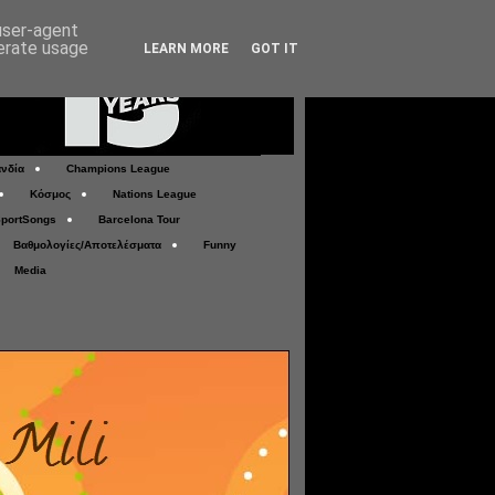
 user-agent
nerate usage
LEARN MORE
GOT IT
νδία
Champions League
Κόσμος
Nations League
portSongs
Barcelona Tour
Βαθμολογίες/Αποτελέσματα
Funny
Media