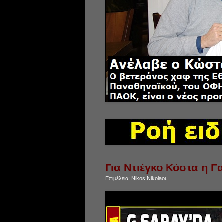
Για Ντιέγκο Κόστα η Γ
Επιμέλεια:
Nikos Nikolaou