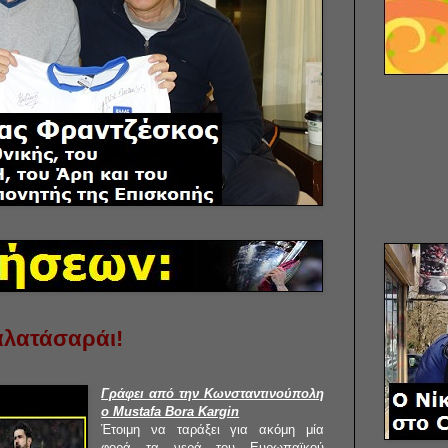
αλατάσαράι!
Γράφει από την Κωνσταντινούπολη
ο Mustafa Bora Kargin
Έτοιμη να ταράξει για ακόμη μία
φορά τα νερά του Ευρωπαϊκού