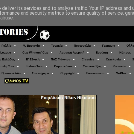
deliver its services and to analyze traffic. Your IP address and
formance and security metrics to ensure quality of service, ge
 abuse.
Γαλλία
Μ. Βρετανία
Τουρκία
Πορτογαλία
Γερμανία
Ολλα
 League
Cup Winners' Cup
Λατινική Αμερική
Ευρώπη
Κύπρος
ο Ελλάδος
Β' Εθνική
ΠΑΣ Γιάννινα
Classics
Crackovia
S
πολη Tour
Lisbon Tour
Παρασκήνιο
Συνεντεύξεις
Κοινωνία
Πρωτοσέλιδα
Σαν σήμερα
Copyright
Επικοινωνία
MePlus