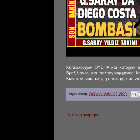
Κυπελλούχων ΟΥΕΦΑ και κατόχων το
Βραζιλιάνος και πολιτογραφημένος Ι
Κωνσταντινούπολης η οποία φέρεται να 
Δημοσίευση:
Σάββατο, Μαΐου 02, 2020
Νεότερη ανάρτηση