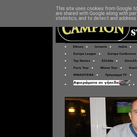
This site uses cookies from Google to 
are shared with Google along with per
statistics, and to detect and address
Εθνική
Ισπανία
Ιταλία
Europa League
Europa Conference
Top Stories
Ελλάδα
Κύπελλ
Paris Tour
Milano Tour
Κων/
ΦΙΦΑ/ΟΥΕΦΑ
Πρόγραμμα TV