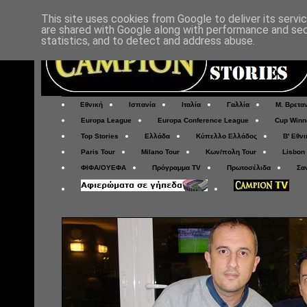
This site uses cookies from Google to deliver its servi
are shared with Google along with performance and secu
statistics, and to detect and address abuse.
Εθνική
Ισπανία
Ιταλία
Γαλλία
Μ. Βρετα
Europa League
Europa Conference League
Cup Winn
Top Stories
Ελλάδα
Κύπελλο Ελλάδος
Β' Εθνι
Paris Tour
Milano Tour
Κων/πολη Tour
Lisbon
ΦΙΦΑ/ΟΥΕΦΑ
Πρόγραμμα TV
Πρωτοσέλιδα
Σα