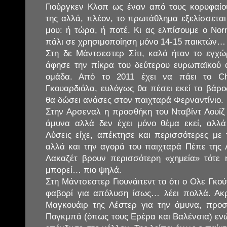
Γιούργκεν Κλοπ ως έναν από τους κορυφαίου
της αλλά, πλέον, το πρωτάθλημα εξελίσσετ
μου: ή τώρα, ή ποτέ. Κι ας ελπίσουμε ο No
πάλι σε χρησιμοποίηση μόνο 14-15 παικτών…
Στη δε Μάντσεστερ Σίτι, καλό ήταν το εγχ
άφησε την πίκρα του δεύτερου ευρωπαϊκού 
ομάδα. Από το 2011 έχει να πάει το C
Γκουαρδιόλα, ευλόγως θα πέσει εκεί το βάρο
θα δώσει ανάσες στον παιχταρά Φερναντίνιο.
Στην Αρσεναλ η προσθήκη του Νταβίντ Λουίζ
άμυνα αλλά δεν έχει μόνο θέμα εκεί, αλλά
Λύσεις είχε, απέκτησε και περισσότερες με
αλλά και την αγορά του παιχταρά Πέπε της 
Λακαζέτ βρουν περισσότερη «χημεία» τότε 
μπορεί… πιο ψηλά.
Στη Μάντσεστερ Γιουνάιτεντ το ότι ο Ολε Γκο
φαβορί για απόλυση ίσως… λέει πολλά. Α
Μαγκουάιρ της Λέστερ για την άμυνα, προσ
Πογκμπά (όπως τους Ερέρα και Βαλένσια) ενώ