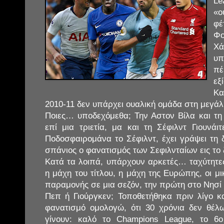
Le
«ο
φέ
Φ
Χά
υπ
πέ
εξ
Κα
2010-11 δεν υπάρχει ουαλική ομάδα στη μεγάλ
Ποιες… υποδεχόμεθα; Την Αστον Βίλα και τη 
επί μια τριετία, μα και τη Σέφιλντ Γιουνά
Ποδοσφαιρομάνα το Σέφιλντ, έχει γράψει τη δ
σπάνιος ο φανατισμός των Σεφιλνταίων εις το
Κατά τα λοιπά, υπάρχουν αρκετές… ταχύτητες
η μάχη του τίτλου, η μάχη της Ευρώπης, οι μι
παραμονής σε μια σεζόν, την πρώτη στο Νησί 
Πεπ ή Γιούργκεν; Τοποθετήθηκα πριν λίγο κα
φανατισμό ομολογώ, ότι 30 χρόνια δεν θέλ
γίνουν: καλό το Champions League, το 6