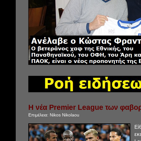
Η νέα Premier League των φαβορ
Επιμέλεια:
Nikos Nikolaou
Εί
εκ