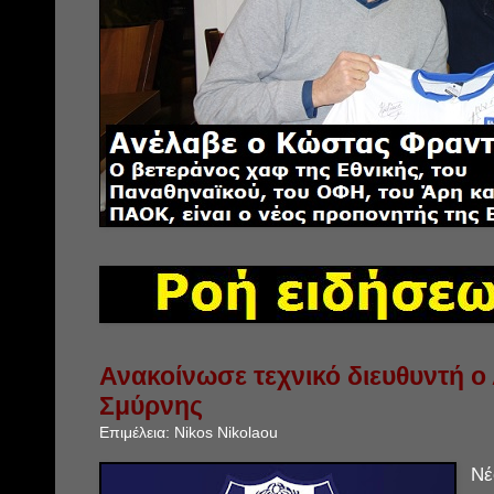
Ανακοίνωσε τεχνικό διευθυντή 
Σμύρνης
Επιμέλεια:
Nikos Nikolaou
Ν