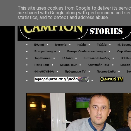
This site uses cookies from Google to deliver its servi
are shared with Google along with performance and secu
statistics, and to detect and address abuse.
Εθνική
Ισπανία
Ιταλία
Γαλλία
Μ. Βρετα
Europa League
Europa Conference League
Cup Winn
Top Stories
Ελλάδα
Κύπελλο Ελλάδος
Β' Εθνι
Paris Tour
Milano Tour
Κων/πολη Tour
Lisbon
ΦΙΦΑ/ΟΥΕΦΑ
Πρόγραμμα TV
Πρωτοσέλιδα
Σα