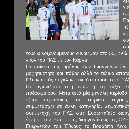
Σμ
γι
ημ
Γι
π
γη
στ
στ
τους φιλοξενούμενους ο Κριζμάν στο 55', ενώ 
γκολ του ΠΑΣ με τον Κάργα.
Οι παίκτες της ομάδας των Ιωαννίνων έδε
μαχητικότητα και πάθος αλλά το τελικό αποτ
Πλέον εκτός συγκλονιστικού απροόπτου ο ΠΑ
θα αγωνίζεται στη δεύτερη τη τάξει κα
ποδοσφαίρου. Μετά από μία μεγάλη περίοδο
έζησε σημαντικές και ιστορικές στιγμές
συμμετάσχει σε άλλη κατηγορία. Σημαντικό
συμμετοχή του ΠΑΣ στις Ευρωπαϊκές διοργ
έφερε στην Ήπειρο τις διοργανώσεις της ΟΥ
Ευεργετών του Έθνους το Γιουρόπα Λιγκ,