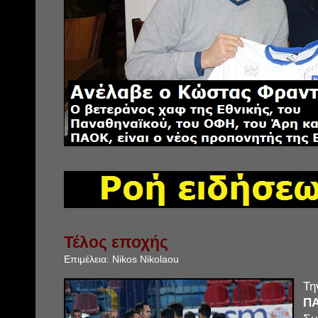
Τέλος εποχής
Επιμέλεια:
Nikos Nikolaou
Τη
Π