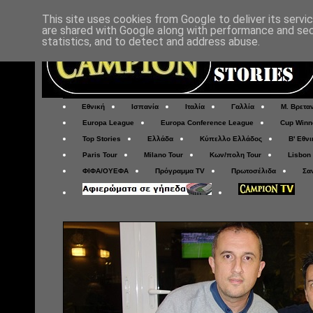
This site uses cookies from Google to deliver its servi
are shared with Google along with performance and secu
statistics, and to detect and address abuse.
Εθνική
Ισπανία
Ιταλία
Γαλλία
Μ. Βρετα
Europa League
Europa Conference League
Cup Winn
Top Stories
Ελλάδα
Κύπελλο Ελλάδος
Β' Εθνι
Paris Tour
Milano Tour
Κων/πολη Tour
Lisbon
ΦΙΦΑ/ΟΥΕΦΑ
Πρόγραμμα TV
Πρωτοσέλιδα
Σα