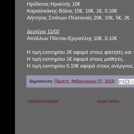
Ηρόδοτος-Ηρακλής 10€
Καραϊσκάκης-Βόλος 15€, 10€, 1€, 0.10€
Αήττητος Σπάτων-Πλατανιάς 20€, 10€, 5€, 2€
Δευτέρα 11/02
Απόλλων Πόντου-Εργοτέλης 10€, 0.10€
Η τιμή εισιτηρίου 2€ αφορά στους φοιτητές και
Η τιμή εισιτηρίου 1€ αφορά στους μαθητές.
Η τιμή εισιτηρίου 0.10€ αφορά στους ανέργους
Δημοσίευση:
Πέμπτη, Φεβρουαρίου 07, 2019
Νεότερη ανάρτηση
Αρχική σελίδα