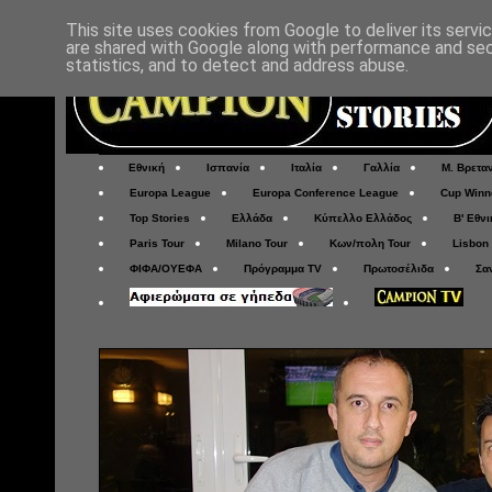
This site uses cookies from Google to deliver its servi
are shared with Google along with performance and secu
statistics, and to detect and address abuse.
Εθνική
Ισπανία
Ιταλία
Γαλλία
Μ. Βρετα
Europa League
Europa Conference League
Cup Winn
Top Stories
Ελλάδα
Κύπελλο Ελλάδος
Β' Εθνι
Paris Tour
Milano Tour
Κων/πολη Tour
Lisbon
ΦΙΦΑ/ΟΥΕΦΑ
Πρόγραμμα TV
Πρωτοσέλιδα
Σα