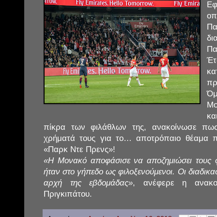
Εφ
ο
Πα
δι
Πα
Έτ
κα
πρ
Ό
Μο
κα
πίκρα των φιλάθλων της, ανακοίνωσε πως
χρήματά τους για το… αποτρόπαιο θέαμα 
«Παρκ Ντε Πρενς»!
«Η Μονακό αποφάσισε να αποζημιώσει τους 
ήταν στο γήπεδο ως φιλοξενούμενοι. Οι διαδικ
αρχή της εβδομάδας»
, ανέφερε η ανακο
Πριγκιπάτου.