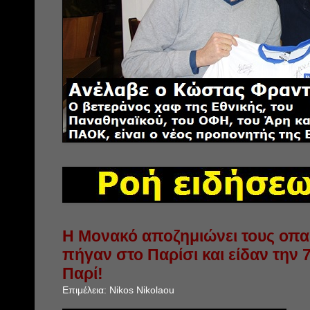
Η Μονακό αποζημιώνει τους οπα
πήγαν στο Παρίσι και είδαν την
Παρί!
Επιμέλεια:
Nikos Nikolaou