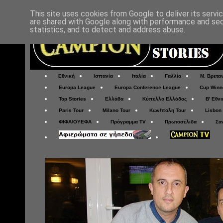
This site uses cookies from Google to deliver its servi
are shared with Google along with performance and secu
statistics, and to detect and address abuse.
Εθνική
Ισπανία
Ιταλία
Γαλλία
Μ. Βρετα
Europa League
Europa Conference League
Cup Winn
Top Stories
Ελλάδα
Κύπελλο Ελλάδος
Β' Εθνι
Paris Tour
Milano Tour
Κων/πολη Tour
Lisbon
ΦΙΦΑ/ΟΥΕΦΑ
Πρόγραμμα TV
Πρωτοσέλιδα
Σα