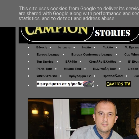
This site uses cookies from Google to deliver its servi
are shared with Google along with performance and secu
statistics, and to detect and address abuse.
Εθνική
Ισπανία
Ιταλία
Γαλλία
Μ. Βρετα
Europa League
Europa Conference League
Cup Winn
Top Stories
Ελλάδα
Κύπελλο Ελλάδος
Β' Εθνι
Paris Tour
Milano Tour
Κων/πολη Tour
Lisbon
ΦΙΦΑ/ΟΥΕΦΑ
Πρόγραμμα TV
Πρωτοσέλιδα
Σα