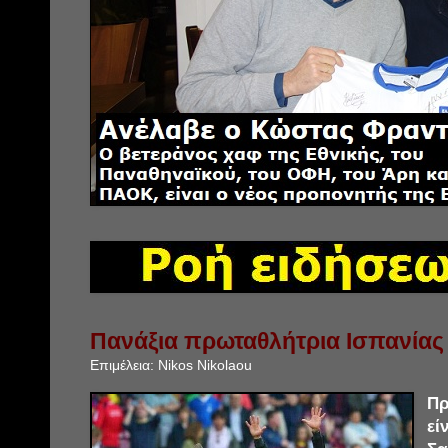
Πανάξια πρωταθλήτρια Ισπανίας 
Επιμέλεια:
Nikos Nikolaou
Π
εί