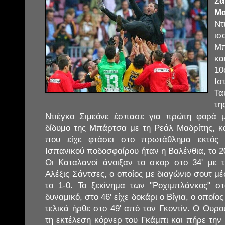
Σ
Μα
Ν
ισ
Μπ
κα
1
Ισ
Τα
τη
Ντιέγκο Σιμεόνε έσπασε για πρώτη φορά 
δίδυμο της Μπάρτσα με τη Ρεάλ Μαδρίτης, κ
που είχε φτάσει στο πρωτάθλημα εκτός 
Ισπανικού ποδοσφαίρου ήταν η Βαλένθια, το 2
Οι Καταλανοί άνοιξαν το σκορ στο 34' με 
Αλέξις Σάντσες, ο οποίος με διαγώνιο σουτ μ
το 1-0. Το ξεκίνημα των "Ροχιμπλάνκος" σ
δυναμικό, στο 46' είχε δοκάρι ο Βίγια, ο οποίο
τελικά ήρθε στο 49' από τον Γκοντίν. Ο Ουρ
τη εκτέλεση κόρνερ του Γκάμπι και πήρε την