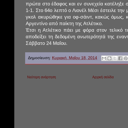
πρώτα στο έδαφος και εν συνεχεία κατέληξε στ
1-1. Στο 64ο λεπτό ο Λιονέλ Μέσι έστειλε την
γκολ ακυρώθηκε για οφ-σάιντ, κακώς όμως,
Αργεντίνο από παίκτη της Ατλέτικο.
Έτσι η Ατλέτικο πάει με φόρα στον τελικό τ
αποδείξει τη δεδομένη ανωτερότητά της εναν
Σάββατο 24 Μαΐου.
Δημοσίευση:
Κυριακή, Μαΐου 18, 2014
Νεότερη ανάρτηση
Αρχική σελίδα