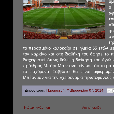
ομ
ο
αφ
το
«Τ
ή
στ
τη
το περασμένο καλοκαίρι σε ηλικία 55 ετών μ
τον καρκίνο και στη διαθήκη του άφησε το
διαχειριστεί όπως θέλει η διοίκηση του Αγγλ
πρόεδρος Μπάρι Μπιν ανακοίνωσε ότι το ματς
το ερχόμενο Σάββατο θα είναι αφιερωμέ
Μπέρνμαν για την «χειρονομία πρωτοφανούς 
Δημοσίευση:
Παρασκευή, Φεβρουαρίου 07, 2014
Νεότερη ανάρτηση
Αρχική σελίδα