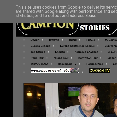
This site uses cookies from Google to deliver its servi
are shared with Google along with performance and secu
statistics, and to detect and address abuse.
Εθνική
Ισπανία
Ιταλία
Γαλλία
Μ. Βρετα
Europa League
Europa Conference League
Cup Winn
Top Stories
Ελλάδα
Κύπελλο Ελλάδος
Β' Εθνι
Paris Tour
Milano Tour
Κων/πολη Tour
Lisbon
ΦΙΦΑ/ΟΥΕΦΑ
Πρόγραμμα TV
Πρωτοσέλιδα
Σα