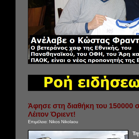
Άφησε στη διαθήκη του 150000 σ
Λέιτον Όριεντ!
Επιμέλεια:
Nikos Nikolaou
Τ