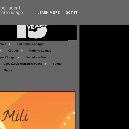
 user-agent
nerate usage
LEARN MORE
GOT IT
νδία
Champions League
Κόσμος
Nations League
portSongs
Barcelona Tour
Βαθμολογίες/Αποτελέσματα
Funny
Media