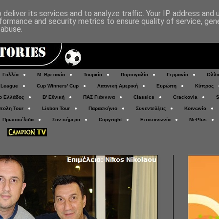
deliver its services and to analyze traffic. Your IP address and
formance and security metrics to ensure quality of service, ge
 abuse.
Γαλλία
Μ. Βρετανία
Τουρκία
Πορτογαλία
Γερμανία
Ολλα
 League
Cup Winners' Cup
Λατινική Αμερική
Ευρώπη
Κύπρος
ο Ελλάδος
Β' Εθνική
ΠΑΣ Γιάννινα
Classics
Crackovia
S
πολη Tour
Lisbon Tour
Παρασκήνιο
Συνεντεύξεις
Κοινωνία
Πρωτοσέλιδα
Σαν σήμερα
Copyright
Επικοινωνία
MePlus