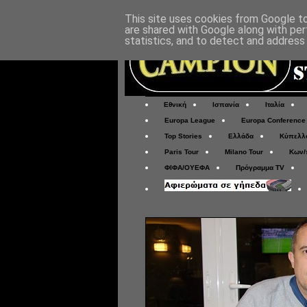
This site uses cookies from Google to 
are shared with Google along with per
statistics, and to detect and address
Εθνική
Ισπανία
Ιταλία
Europa League
Europa Conference
Top Stories
Ελλάδα
Κύπελλ
Paris Tour
Milano Tour
Κων/
ΦΙΦΑ/ΟΥΕΦΑ
Πρόγραμμα TV