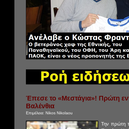
Έπεσε το «Μεστάγια»! Πρώτη εντ
Βαλένθια
Επιμέλεια:
Nikos Nikolaou
Την πρώτη τ