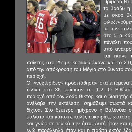
Πριμέρα Ντι
το βράδυ 
με σκορ 2-
φιλοξενούμεν
με τον καλύ
στο 5’ ο Κά
πέναλτι που
από ανατρο
και έκανε τ
παίκτης στο 25’ με κεφαλιά έκανε και το 2-
από την απόκρουση του Μόγια στο δυνατό σου
περιοχή.
Οι «νυχτερίδες» προσπάθησαν στα επόμενα 
τελικά στο 36’ μείωσαν σε 1-2. Ο Βιθέν
περιοχή από τον Ζοάο Βίκτορ και ο διαιτητής
ανέλαβε την εκτέλεση, σημάδεψε σωστά κ
δίχτυα. Στο δεύτερο ημίχρονο η Βαλένθια σ
μάλιστα και κάποιες καλές ευκαιρίες, ωστόσ
και γνώρισε τελικά την ήττα. Αυτή ήταν και 
ενώ παράλληλα ήταν και η πρώτη εκτός έδρ