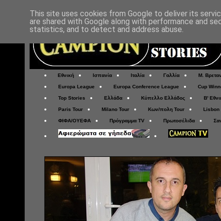
This site uses cookies from Google to deliver its servi
are shared with Google along with performance and secu
statistics, and to detect and address abuse.
Εθνική
Ισπανία
Ιταλία
Γαλλία
Μ. Βρετα
Europa League
Europa Conference League
Cup Winn
Top Stories
Ελλάδα
Κύπελλο Ελλάδος
Β' Εθνι
Paris Tour
Milano Tour
Κων/πολη Tour
Lisbon
ΦΙΦΑ/ΟΥΕΦΑ
Πρόγραμμα TV
Πρωτοσέλιδα
Σα