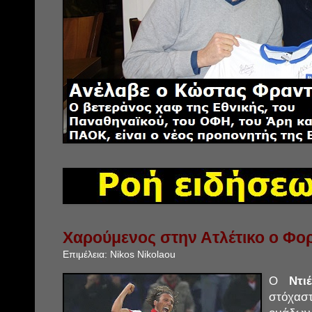
Χαρούμενος στην Ατλέτικο ο Φο
Επιμέλεια:
Nikos Nikolaou
Ο
Ντι
στόχασ