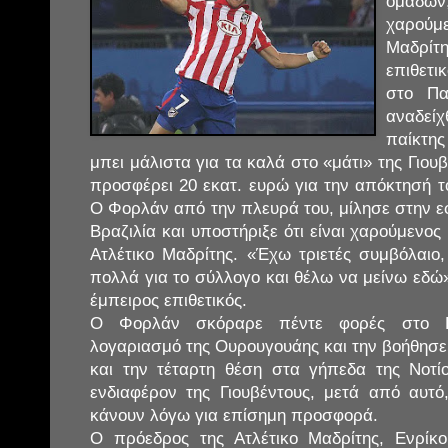
ομάδ
χαρού
Μαδρί
επιθετι
στο Πα
αναδε
παίκτης
μπει μάλιστα για τα καλά στο «μάτι» της Γιου
προσφέρει 20 εκατ. ευρώ για την απόκτησή τ
Ο Φορλάν από την πλευρά του, μίλησε στην ε
Βραζιλία και υποστήριξε ότι είναι χαρούμενος
Ατλέτικο Μαδρίτης. «Έχω τριετές συμβόλαιο,
πολλά για το σύλλογο και θέλω να μείνω εδώ»
έμπειρος επιθετικός.
Ο Φορλάν σκόραρε πέντε φορές στο Π
λογαριασμό της Ουρουγουάης και την βοήθησε 
και την τέταρτη θέση στα γήπεδα της Νοτί
ενδιαφέρον της Γιουβέντους, μετά από αυτ
κάνουν λόγω για επίσημη προσφορά.
Ο πρόεδρος της Ατλέτικο Μαδρίτης, Ενρίκ