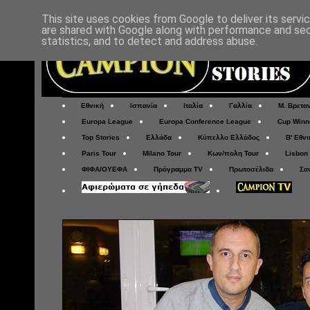
This site uses cookies from Google to deliver its servi
are shared with Google along with performance and secu
statistics, and to detect and address abuse.
Εθνική
Ισπανία
Ιταλία
Γαλλία
Μ. Βρετα
Europa League
Europa Conference League
Cup Winn
Top Stories
Ελλάδα
Κύπελλο Ελλάδος
Β' Εθνι
Paris Tour
Milano Tour
Κων/πολη Tour
Lisbon
ΦΙΦΑ/ΟΥΕΦΑ
Πρόγραμμα TV
Πρωτοσέλιδα
Σα