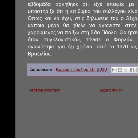
εβδομάδα αρνήθηκε ότι είχε επαφές με 
υποστήριξε ότι η επιθυμία του συλλόγου είν
Όπως και να έχει, στις δηλώσεις του ο 31χρο
κάποια μέρα θα ήθελε να αγωνιστεί στη
χαρούμενος να παίξω στη Σάο Πάολο. Θα ήταν έ
ήταν συγκλονιστικό», τόνισε ο Φορλάν,
αγωνίστηκε για έξι χρόνια, από το 1970 ω
Βραζιλίας.
Δημοσίευση:
Κυριακή, Ιουλίου 18, 2010
Νεότερη ανάρτηση
Αρχική σελίδα