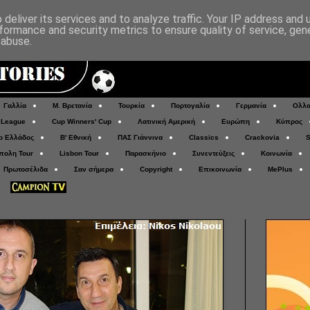
deliver its services and to analyze traffic. Your IP address and
formance and security metrics to ensure quality of service, ge
 abuse.
Γαλλία
Μ. Βρετανία
Τουρκία
Πορτογαλία
Γερμανία
Ολλα
 League
Cup Winners' Cup
Λατινική Αμερική
Ευρώπη
Κύπρος
ο Ελλάδος
Β' Εθνική
ΠΑΣ Γιάννινα
Classics
Crackovia
S
πολη Tour
Lisbon Tour
Παρασκήνιο
Συνεντεύξεις
Κοινωνία
Πρωτοσέλιδα
Σαν σήμερα
Copyright
Επικοινωνία
MePlus