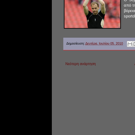
από τ
βόρει
sportd
Δημοσίευση:
Δευτέρα, Ιουλίου 05, 2010
Νεότερη ανάρτηση