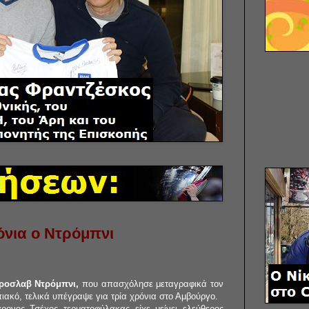
όνια ο Ντρόμπνι
ροσλαβ Ντρόμπνι,
που απασχόλησε μεταγραφικά τον
ιακό, τελικά υπέγραψε για τρία χρόνια στο Αμβούργο.
ρονος Τσέχος τερματοφύλακας είχε μείνει ελεύθερος