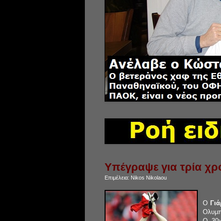
Υπέγραψε για τρία χρ
Επιμέλεια:
Nikos Nikolaou
Ο
Γιά
Ολυμπ
Ο 30χ