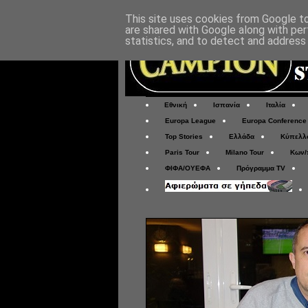
This site uses cookies from Google to 
are shared with Google along with per
statistics, and to detect and address
Εθνική
Ισπανία
Ιταλία
Europa League
Europa Conference
Top Stories
Ελλάδα
Κύπελλ
Paris Tour
Milano Tour
Κων/
ΦΙΦΑ/ΟΥΕΦΑ
Πρόγραμμα TV