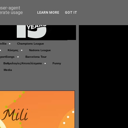
 user-agent
nerate usage
LEARN MORE
GOT IT
νδία
Champions League
Κόσμος
Nations League
portSongs
Barcelona Tour
Βαθμολογίες/Αποτελέσματα
Funny
Media