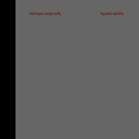
Νεότερη ανάρτηση
Αρχική σελίδα